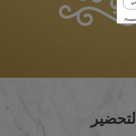
تي
لتحضير