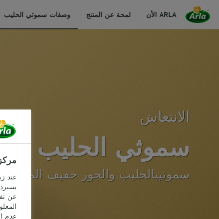
ARLA الأن
لمحة عن المنتج
وصفات سموثي الحليب
الانتعاش
سموثي الحليب بالب
مركز
سموثيبالحليب والجوز خفيف المذاق مع
عند زي
يسترده
عن تفض
المعلو
عدم ال