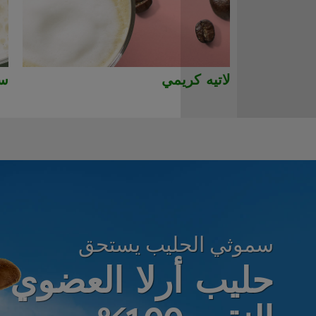
لاتيه كريمي
سم
سموثي الحليب يستحق
حليب أرلا العضوي