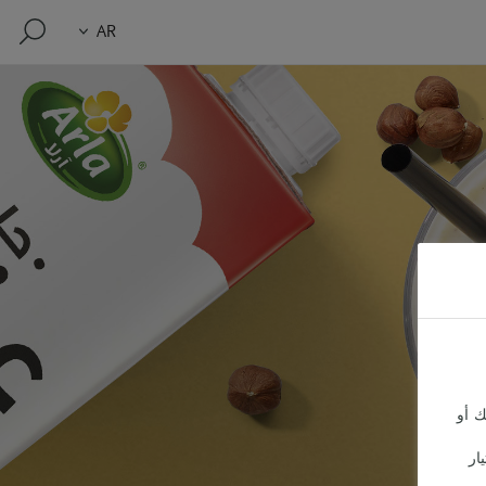
AR
ك أو
ار