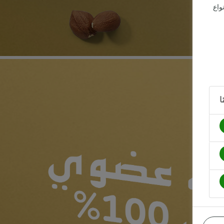
واع
ا