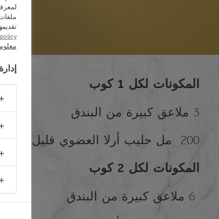
لمعرفة
ملفات 
تقديمها.  read
policy.
معلوم
إدارة
المكونات لكل 1 كوب
3 ملاعق كبيرة من البندق
200 مل حليب أرلا العضوي قليل الدسم (1,5%)
المكونات
لكل
2
كوب
6 ملاعق كبيرة من البندق