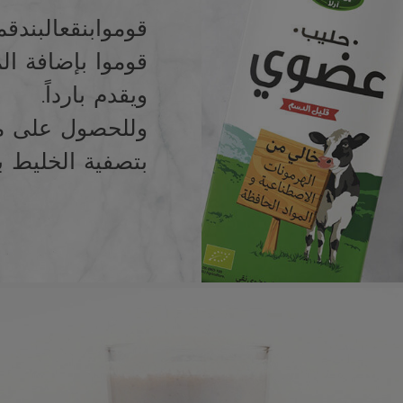
قوموا
بنقع
البندق
م
قوموا بإضافة ال
ويقدم بارداً.
وللحصول على مش
بتصفية الخليط ب