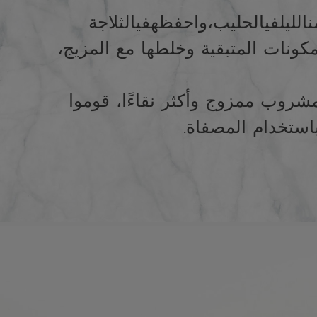
ن
الليل
في
الحليب،
واحفظه
في
الثلاجة
مكونات المتبقية وخلطها مع المزيج،
روب ممزوج وأكثر نقاءًا، قوموا
استخدام المصفاة.