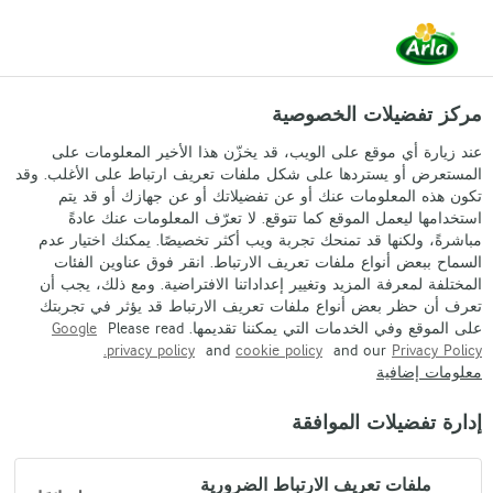
AR
مركز تفضيلات الخصوصية
الانتعاش
عند زيارة أي موقع على الويب، قد يخزّن هذا الأخير المعلومات على
المستعرض أو يستردها على شكل ملفات تعريف ارتباط على الأغلب. وقد
لاتيه كريمي
تكون هذه المعلومات عنك أو عن تفضيلاتك أو عن جهازك أو قد يتم
استخدامها ليعمل الموقع كما تتوقع. لا تعرّف المعلومات عنك عادةً
قوموا بإعداد هذا المزيج الرائع من الحليب
مباشرةً، ولكنها قد تمنحك تجربة ويب أكثر تخصيصًا. يمكنك اختيار عدم
السماح ببعض أنواع ملفات تعريف الارتباط. انقر فوق عناوين الفئات
والقهوة لتبدئوا يومكم في الصباح أو ليعيد لكم
المختلفة لمعرفة المزيد وتغيير إعداداتنا الافتراضية. ومع ذلك، يجب أن
التركيز والنشاط في المساء
تعرف أن حظر بعض أنواع ملفات تعريف الارتباط قد يؤثر في تجربتك
على الموقع وفي الخدمات التي يمكننا تقديمها. Please read
Google
privacy policy.
and
cookie policy
and our
Privacy Policy
معلومات إضافية
إدارة تفضيلات الموافقة
المكونات
لكل
1
كوب
ملفات تعريف الارتباط الضرورية