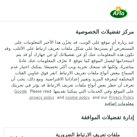
AR
مركز تفضيلات الخصوصية
عند زيارة أي موقع على الويب، قد يخزّن هذا الأخير المعلومات على
المستعرض أو يستردها على شكل ملفات تعريف ارتباط على الأغلب. وقد
تكون هذه المعلومات عنك أو عن تفضيلاتك أو عن جهازك أو قد يتم
Contact
استخدامها ليعمل الموقع كما تتوقع. لا تعرّف المعلومات عنك عادةً
مباشرةً، ولكنها قد تمنحك تجربة ويب أكثر تخصيصًا. يمكنك اختيار عدم
CONTACT US FORM
السماح ببعض أنواع ملفات تعريف الارتباط. انقر فوق عناوين الفئات
المختلفة لمعرفة المزيد وتغيير إعداداتنا الافتراضية. ومع ذلك، يجب أن
تعرف أن حظر بعض أنواع ملفات تعريف الارتباط قد يؤثر في تجربتك
على الموقع وفي الخدمات التي يمكننا تقديمها. Please read
Google
privacy policy.
and
cookie policy
and our
Privacy Policy
معلومات إضافية
إدارة تفضيلات الموافقة
Arla
›
الشركة
›
تواصل معنا
›
الشركة
ملفات تعريف الارتباط الضرورية