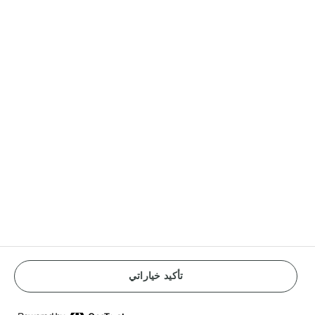
العلامات التجارية
بوك®
كرافت®
لورباك®
دانو®
البقرات الثلاث®
ارلا في دول أخرى
Reopen cookie popup
شروط الإستخدام
سياسة الخصوصية
تأكيد خياراتي
Cookie policy